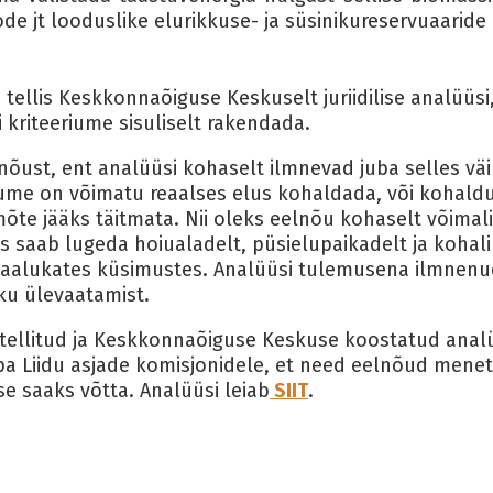
 jt looduslike elurikkuse- ja süsinikureservuaaride 
llis Keskkonnaõiguse Keskuselt juriidilise analüüsi,
kriteeriume sisuliselt rakendada.
nõust, ent analüüsi kohaselt ilmnevad juba selles väi
iume on võimatu reaalses elus kohaldada, või kohalduk
 mõte jääks täitmata. Nii oleks eelnõu kohaselt võimal
 saab lugeda hoiualadelt, püsielupaikadelt ja kohali
 kaalukates küsimustes. Analüüsi tulemusena ilmnenud
ku ülevaatamist.
tellitud ja Keskkonnaõiguse Keskuse koostatud analü
a Liidu asjade komisjonidele, et need eelnõud menet
e saaks võtta. Analüüsi leiab
SIIT
.