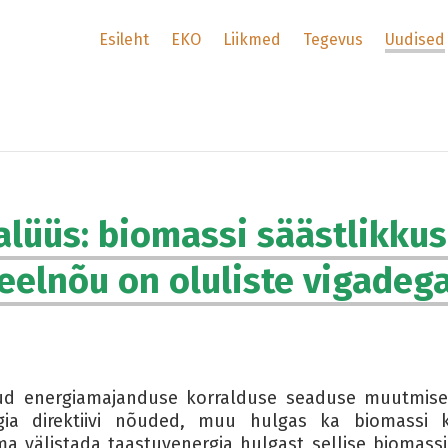
Esileht
EKO
Liikmed
Tegevus
Uudised
alüüs: biomassi säästlikku
eelnõu on oluliste vigadeg
ud energiamajanduse korralduse seaduse muutmise 
gia direktiivi nõuded, muu hulgas ka biomassi k
ma välistada taastuvenergia hulgast sellise biomassi