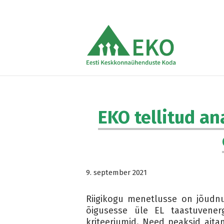
EKO tellitud an
9. september 2021
Riigikogu menetlusse on jõudn
õigusesse üle EL taastuvener
kriteeriumid. Need peaksid aita