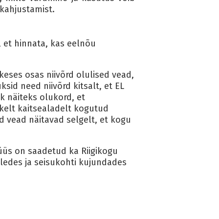
kahjustamist.
 et hinnata, kas eelnõu
keses osas niivõrd olulised vead,
sid need niivõrd kitsalt, et EL
ik näiteks olukord, et
kelt kaitsealadelt kogutud
 vead näitavad selgelt, et kogu
üs on saadetud ka Riigikogu
ledes ja seisukohti kujundades