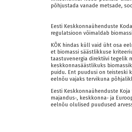
põhjustada vanade metsade, soode
Eesti Keskkonnaühenduste Koda te
regulatsioon võimaldab biomassi 
KÕK hindas küll vaid üht osa eel
et biomassi säästlikkuse kriteer
taastuvenergia direktiivi tegelik
keskkonnasäästlikuks biomassiks
puidu. Ent puudusi on teisteski
eelnõu vajaks tervikuna põhjalik
Eesti Keskkonnaühenduste Koja 
majandus-, keskkonna- ja Euroop
eelnõu olulised puudused arvess