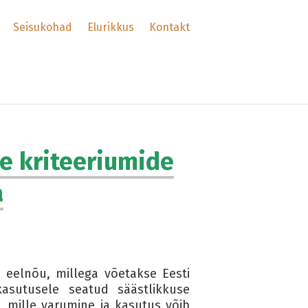
Seisukohad
Elurikkus
Kontakt
se kriteeriumide
a
eelnõu, millega võetakse Eesti
asutusele seatud säästlikkuse
, mille varumine ja kasutus võib